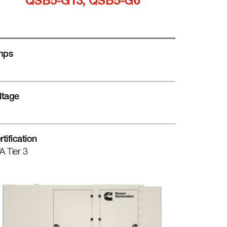
QSB5-G13, QSB5-G6
mps
ltage
rtification
A Tier 3