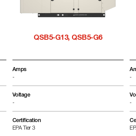
QSB5-G13, QSB5-G6
Amps
A
-
-
Voltage
Vo
-
-
Certification
Ce
EPA Tier 3
EP