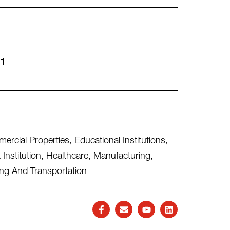
 1
ercial Properties
,
Educational Institutions
,
Institution
,
Healthcare
,
Manufacturing
,
ng And Transportation