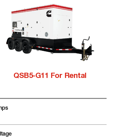
QSB5-G11 For Rental
mps
ltage