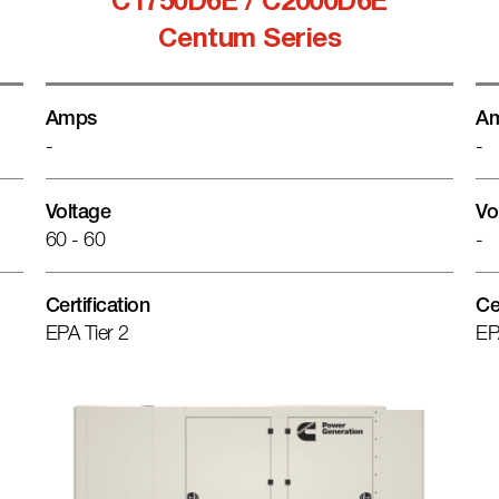
C1750D6E / C2000D6E
Centum Series
Amps
A
-
-
Voltage
Vo
60 - 60
-
Certification
Ce
EPA Tier 2
EP