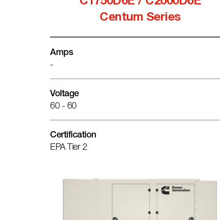
C1750D6E / C2000D6E
Centum Series
Amps
-
Voltage
60 - 60
Certification
EPA Tier 2