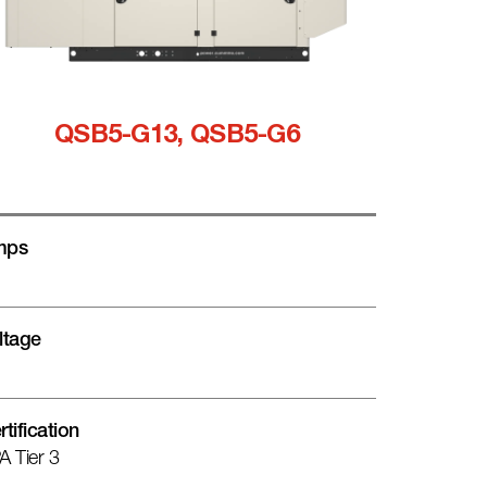
QSB5-G13, QSB5-G6
mps
ltage
rtification
A Tier 3