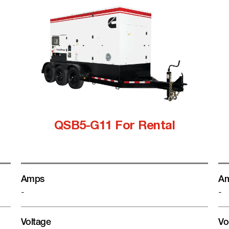
QSB5-G11 For Rental
Amps
A
-
-
Voltage
Vo