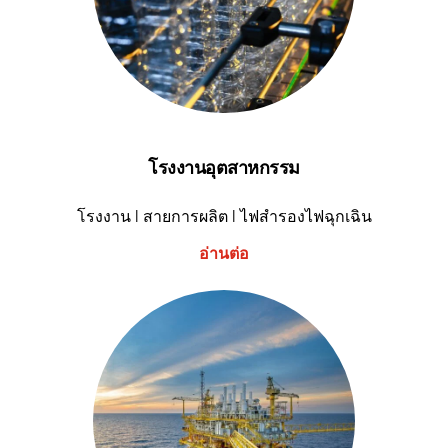
โรงงานอุตสาหกรรม
โรงงาน I สายการผลิต I ไฟสำรองไฟฉุกเฉิน
อ่านต่อ