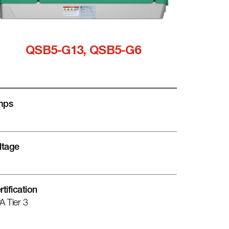
QSB5-G13, QSB5-G6
mps
ltage
rtification
A Tier 3