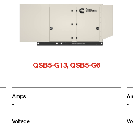
QSB5-G13, QSB5-G6
Amps
A
-
-
Voltage
Vo
-
-