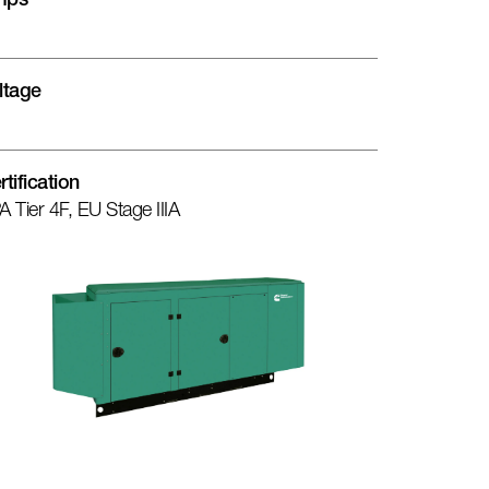
mps
ltage
rtification
A Tier 4F, EU Stage IIIA