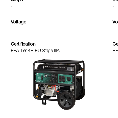
Amps
A
-
-
Voltage
Vo
-
-
Certification
Ce
EPA Tier 4F, EU Stage IIIA
EP