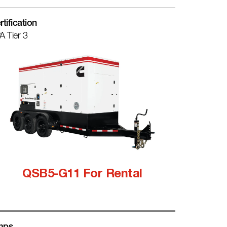
rtification
A Tier 3
QSB5-G11 For Rental