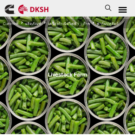
Cummins
ผลิตภัณฑ์
เครื่องกำเนิดไฟฟ้า – ก๊าซ
ฟาร์มปศุสัตว์
Livestock Farm