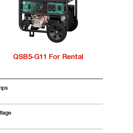
QSB5-G11 For Rental
mps
ltage