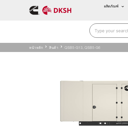
ผลิตภัณฑ์
หน้าหลัก
สินค้า
QSB5-G13, QSB5-G6