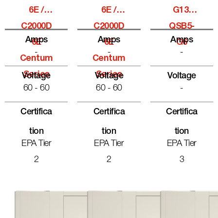
6E /
6E /
G13,
C2000D
C2000D
QSB5-
Amps
Amps
Amps
6E
6E
G6
-
-
-
Centum
Centum
Series
Series
Voltage
Voltage
Voltage
60 - 60
60 - 60
-
Certifica
Certifica
Certifica
Tion
Tion
Tion
EPA Tier
EPA Tier
EPA Tier
2
2
3