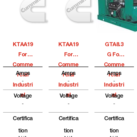
KTAA19
KTAA19
GTA8.3
For
For
G For
Comme
Comme
Comme
Amps
Amps
Amps
Rcial
Rcial
Rcial
-
-
-
Industri
Industri
Industri
Al
Al
Al
Voltage
Voltage
Voltage
-
-
-
Certifica
Certifica
Certifica
Tion
Tion
Tion