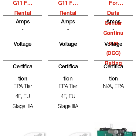
G11 For
G11 For
For
Rental
Rental
Data
Amps
Amps
Amps
Center
-
-
-
Continu
Ous
Voltage
Voltage
Voltage
-
-
-
(DCC)
Rating
Certifica
Certifica
Certifica
Tion
Tion
Tion
EPA Tier
EPA Tier
N/A, EPA
4F, EU
4F, EU
Stage IIIA
Stage IIIA